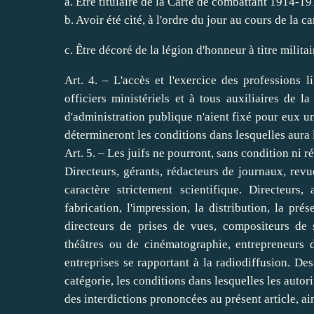
a. Être titulaire de la Carte de combattant 1914-1
b. Avoir été cité, à l'ordre du jour au cours de la
c. Être décoré de la légion d'honneur à titre militai
Art. 4. – L'accès et l'exercice des professions l
officiers ministériels et à tous auxiliaires de 
d'administration publique n'aient fixé pour eux 
détermineront les conditions dans lesquelles aura 
Art. 5. – Les juifs ne pourront, sans condition ni 
Directeurs, gérants, rédacteurs de journaux, revu
caractère strictement scientifique. Directeurs,
fabrication, l'impression, la distribution, la pr
directeurs de prises de vues, compositeurs de s
théâtres ou de cinématographie, entrepreneurs de
entreprises se rapportant à la radiodiffusion. De
catégorie, les conditions dans lesquelles les autori
des interdictions prononcées au présent article, ain