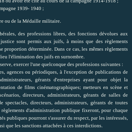
918 ou avoir été cité au cours de la campagne 1914-1918 ;
 campagne 1939- 1940 ;
re ou de la Médaille militaire.
ibérales, des professions libres, des fonctions dévolues aux
la justice sont permis aux juifs, à moins que des règlements
une proportion déterminée. Dans ce cas, les mêmes règlements
lieu l'élimination des juifs en surnombre.
réserve, exercer l'une quelconque des professions suivantes :
es, agences ou périodiques, à l'exception de publications de
 administrateurs, gérants d'entreprises ayant pour objet la
ésentation de films cinématographiques; metteurs en scène et
cénarios, directeurs, administrateurs, gérants de salles de
 spectacles, directeurs, administrateurs, gérants de toutes
s règlements d'administration publique fixeront, pour chaque
tés publiques pourront s'assurer du respect, par les intéressés,
si que les sanctions attachées à ces interdictions.