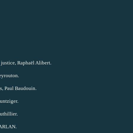
 justice, Raphaël Alibert.
Peyrouton.
es, Paul Baudouin.
Huntziger.
thillier.
 DARLAN.