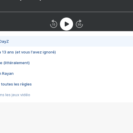
 DayZ
 a 13 ans (et vous l'avez ignoré)
e (littéralement)
im Rayan
 toutes les règles
s les jeux vidéo
us choquant de Rockstar ? - Le scandale BULLY
e plus moche de Steam
du RÊVE tourne au CAUCHEMAR