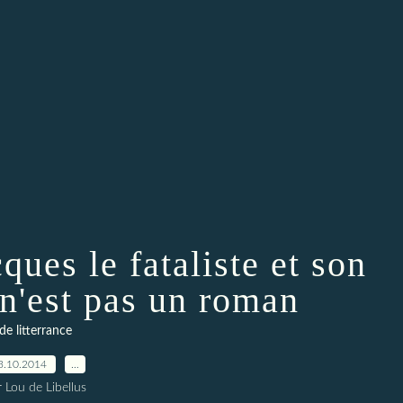
ques le fataliste et son
 n'est pas un roman
de litterrance
3.10.2014
…
 Lou de Libellus