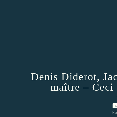
Denis Diderot, Jac
maître – Ceci
1
Par